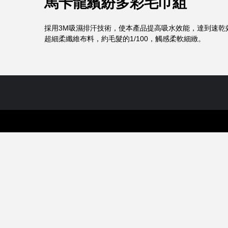
馬卡龍繽紛多彩毛巾組
採用3M吸濕排汗技術，使本產品提高吸水效能，達到速乾
超細柔纖維布料，約毛髮的1/100，觸感柔軟細緻。